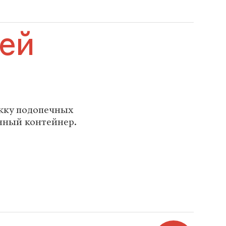
ей
жку подопечных
нный контейнер.