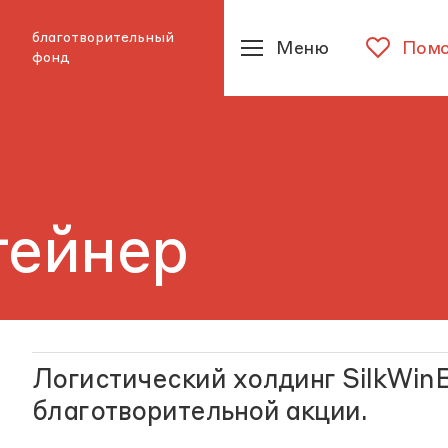
благотворительный
Меню
Помо
фонд
тейнер
Логистический холдинг SilkWinB
благотворительной акции.