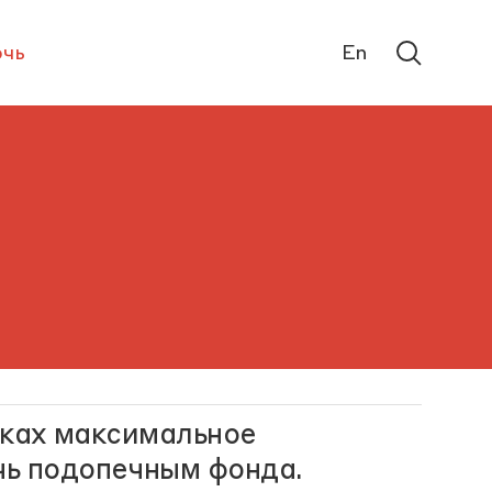
чь
En
руках максимальное
чь подопечным фонда.