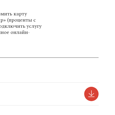
рмить карту
р» (проценты с
подключить услугу
чное онлайн-