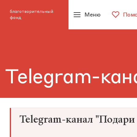
благотворительный
Меню
Помо
фонд
 Telegram-кан
Telegram-канал "Подари