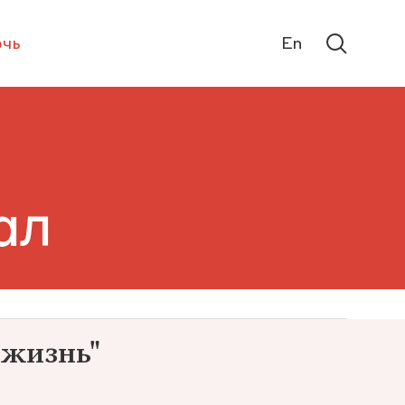
чь
En
ал
 жизнь"