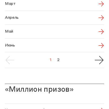
Март
Апрель
Май
Июнь
1
2
«Миллион призов»