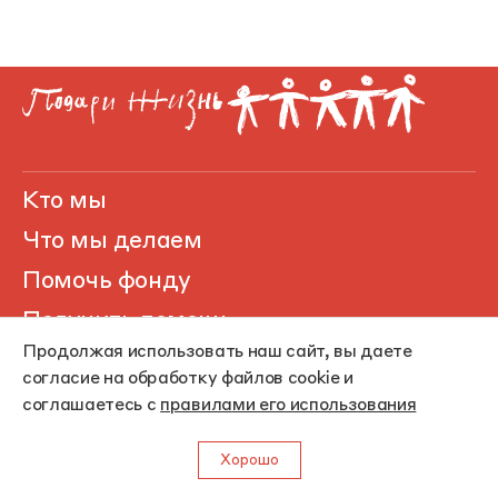
Кто мы
Что мы делаем
Помочь фонду
Получить помощь
Продолжая использовать наш сайт, вы даете
Публикации
согласие на обработку файлов cookie и
Контакты
соглашаетесь с
правилами его использования
Podari.Life
Хорошо
Gift of Life