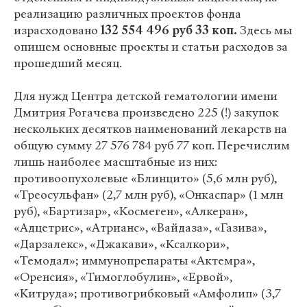
реализацию различных проектов фонда
израсходовано
132 554 496 руб 33 коп.
Здесь мы
опишем основные проекты и статьи расходов за
прошедший месяц.
Для нужд Центра детской гематологии имени
Дмитрия Рогачева произведено 225 (!) закупок
нескольких десятков наименований лекарств на
общую сумму 27 576 784 руб 77 коп. Перечислим
лишь наиболее масштабные из них:
противоопухолевые «Блинцито» (5,6 млн руб),
«Треосульфан» (2,7 млн руб), «Онкаспар» (1 млн
руб), «Бартизар», «Космеген», «Алкеран»,
«Адцетрис», «Атрианс», «Вайдаза», «Газива»,
«Дарзалекс», «Джакави», «Ксалкори»,
«Темодал»; иммунопрепараты «Актемра»,
«Оренсия», «Тимоглобулин», «Ервой»,
«Китруда»; противогрибковый «Амфолип» (3,7