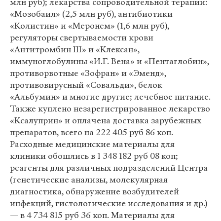
млн руб); лекарства сопроводительной терапии:
«Мозобаил» (2,5 млн руб), антибиотики
«Колистин» и «Меронем» (1,6 млн руб),
регуляторы свертываемости крови
«Антитромбин III» и «Клексан»,
иммуноглобулины «И.Г. Вена» и «Пентаглобин»,
противорвотные «Зофран» и «Эменд»,
противовирусный «Совальди», белок
«Альбумин» и многие другие; лечебное питание.
Также куплено незарегистрированное лекарство
«Ксалуприн» и оплачена доставка зарубежных
препаратов, всего на 222 405 руб 86 коп.
Расходные медицинские материалы для
клиники обошлись в 1 348 182 руб 08 коп;
реагенты для различных подразделений Центра
(генетические анализы, молекулярная
диагностика, обнаружение возбудителей
инфекций, гистологические исследования и др.)
— в 4 734 815 руб 36 коп. Материалы для