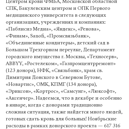
Центром крови ФМБА, Московской областной
СПК, Бакулевским центром и ОПК Первого
медицинского университета в следующих
организациях, учреждениях и компаниях:
«Паблисиз Медиа», «Яндекс», «Ренова»,
«Финам», Sanofi, «Промсвязьбанк»,
«Объединенные кондитеры», детский сад в
Большом Трехгорном переулке, Департамент
городского имущества г. Москвы, «Техносерв»,
ABBYY, «Ростелеком», «Газпромцентрремонт»
(123 донора), НФК, «Связьбанк», храм св.
Димитрия Донского в Северном Бутове,
«Новартис», ОМК, КПМГ (134 донора),
«Эриксон», «Кортрос», «Самсунг», «Люксофт»,
«Аксенчер». Надеемся, что в декабре и особенно
в январе, когда с донорами традиционно
сложная ситуация, также найдется много людей,
готовых сдать кровь для больных! Ноябрьские
расходы в рамках донорского проекта — 617 316