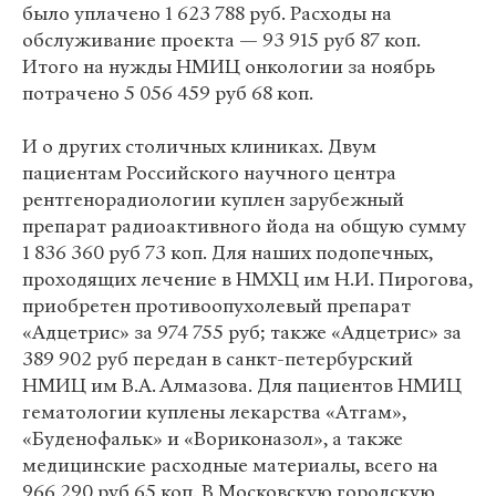
было уплачено 1 623 788 руб. Расходы на
обслуживание проекта — 93 915 руб 87 коп.
Итого на нужды НМИЦ онкологии за ноябрь
потрачено 5 056 459 руб 68 коп.
И о других столичных клиниках. Двум
пациентам Российского научного центра
рентгенорадиологии куплен зарубежный
препарат радиоактивного йода на общую сумму
1 836 360 руб 73 коп. Для наших подопечных,
проходящих лечение в НМХЦ им Н.И. Пирогова,
приобретен противоопухолевый препарат
«Адцетрис» за 974 755 руб; также «Адцетрис» за
389 902 руб передан в санкт-петербурский
НМИЦ им В.А. Алмазова. Для пациентов НМИЦ
гематологии куплены лекарства «Атгам»,
«Буденофальк» и «Вориконазол», а также
медицинские расходные материалы, всего на
966 290 руб 65 коп. В Московскую городскую