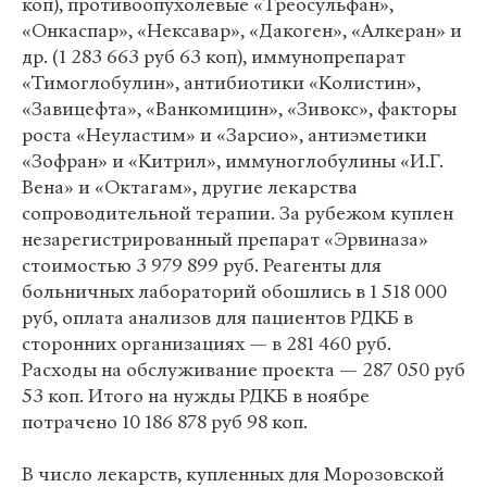
коп), противоопухолевые «Треосульфан»,
«Онкаспар», «Нексавар», «Дакоген», «Алкеран» и
др. (1 283 663 руб 63 коп), иммунопрепарат
«Тимоглобулин», антибиотики «Колистин»,
«Завицефта», «Ванкомицин», «Зивокс», факторы
роста «Неуластим» и «Зарсио», антиэметики
«Зофран» и «Китрил», иммуноглобулины «И.Г.
Вена» и «Октагам», другие лекарства
сопроводительной терапии. За рубежом куплен
незарегистрированный препарат «Эрвиназа»
стоимостью 3 979 899 руб. Реагенты для
больничных лабораторий обошлись в 1 518 000
руб, оплата анализов для пациентов РДКБ в
сторонних организациях — в 281 460 руб.
Расходы на обслуживание проекта — 287 050 руб
53 коп. Итого на нужды РДКБ в ноябре
потрачено 10 186 878 руб 98 коп.
В число лекарств, купленных для Морозовской