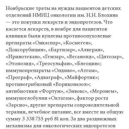
Ноябрьские траты на нужды пациентов детских
отделений НМИЦ онкологии им. Н.Н. Блохина
— это покупки лекарств и эндопротезов. Что
касается лекарств, в ноябре для пациентов
клиники были куплены противоопухолевые
препараты «Онкаспар», «Космеген»,
«Доксорубицин», «Бартизар», «Алкеран»,
«Иринотекан», «Гемзар», «Весаноид», «Цитозар»,
«Этопозид», «Треосульфан», «Блеоцин»;
иммунопрепараты «Опдиво», «Атгам»,
«Програф», «Адваграф», «Майфортик»;
противогрибковый «Вориконазол»;
антибиотики «Фортум», «Зивокс», «Меронем»,
иммуноглобулин «Октагам», фактор роста
«Зарсио», другие препараты сопроводительной
терапии, лечебное питание, все вместе на общую
сумму 3 338 755 руб 81 коп. За два раздвижных
механизма для онкологических эндопротезов