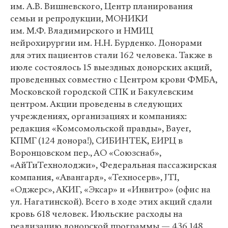
им. А.В. Вишневского, Центр планирования
семьи и репродукции, МОНИКИ
им. М.Ф. Владимирского и НМИЦ
нейрохирургии им. Н.Н. Бурденко. Донорами
для этих пациентов стали 162 человека. Также в
июле состоялось 15 выездных донорских акций,
проведенных совместно с Центром крови ФМБА,
Московской городской СПК и Бакулевским
центром. Акции проведены в следующих
учреждениях, организациях и компаниях:
редакция «Комсомольской правды», Bayer,
КПМГ (124 донора!), СИБИНТЕК, ЕИРЦ в
Воронцовском пер., АО «Союзснаб»,
«АйТиТехнолоджи», Федеральная пассажирская
компания, «Авангард», «Техносерв», JTI,
«Оджерс», АКИГ, «Эксар» и «Инвитро» (офис на
ул. Нагатинской). Всего в ходе этих акций сдали
кровь 618 человек. Июльские расходы на
реализацию донорской программы — 436 148