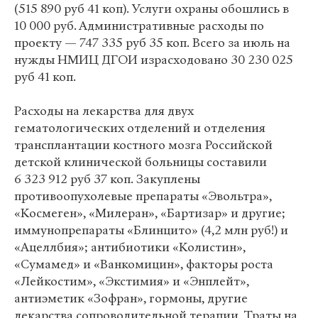
(515 890 руб 41 коп). Услуги охраны обошлись в
10 000 руб. Административные расходы по
проекту — 747 335 руб 35 коп. Всего за июль на
нужды НМИЦ ДГОИ израсходовано 30 230 025
руб 41 коп.
Расходы на лекарства для двух
гематологических отделений и отделения
трансплантации костного мозга Российской
детской клинической больницы составили
6 323 912 руб 37 коп. Закуплены
противоопухолевые препараты «Эвольтра»,
«Космеген», «Милеран», «Бартизар» и другие;
иммунопрепараты «Блинцито» (4,2 млн руб!) и
«Ацеллбия»; антибиотики «Колистин»,
«Сумамед» и «Ванкомицин», факторы роста
«Лейкостим», «Экстимия» и «Энплейт»,
антиэметик «Зофран», гормоны, другие
лекарства сопроводительной терапии. Траты на