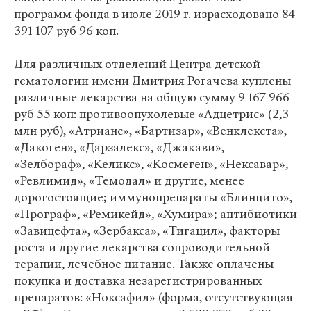
программ фонда в июле 2019 г. израсходовано 84
391 107 руб 96 коп.
Для различных отделений Центра детской
гематологии имени Дмитрия Рогачева куплены
различные лекарства на общую сумму 9 167 966
руб 55 коп: противоопухолевые «Адцетрис» (2,3
млн руб), «Атрианс», «Бартизар», «Венклекста»,
«Дакоген», «Дарзалекс», «Джакави»,
«Зелбораф», «Келикс», «Космеген», «Нексавар»,
«Ревлимид», «Темодал» и другие, менее
дорогостоящие; иммунопрепараты «Блинцито»,
«Програф», «Ремикейд», «Хумира»; антибиотики
«Завицефта», «Зербакса», «Тигацил», факторы
роста и другие лекарства сопроводительной
терапии, лечебное питание. Также оплачены
покупка и доставка незарегистрированных
препаратов: «Ноксафил» (форма, отсутствующая