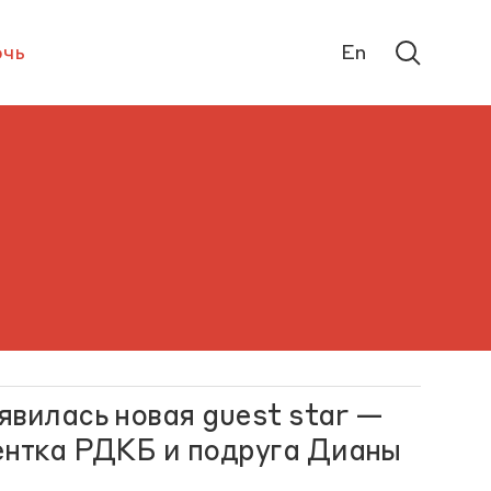
чь
En
явилась новая guest star —
ентка РДКБ и подруга Дианы