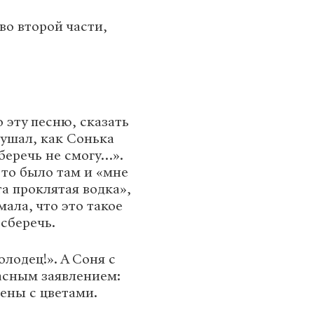
во второй части,
 эту песню, сказать
лушал, как Сонька
 беречь не смогу…».
 то было там и «мне
та проклятая водка»,
мала, что это такое
сберечь.
лодец!». А Соня с
асным заявлением:
цены с цветами.