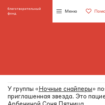
благотворительный
Меню
Помо
фонд
У группы «
Ночные снайперы
» по
приглашенная звезда. Это паци
Арбениной
Соня Пятница
.