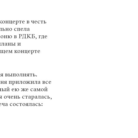
концерте в честь
льно спела
оню в РДКБ, где
планы и
ящем концерте
я выполнять.
оня приложила все
ный ею же самой
я очень старалась,
еча состоялась: