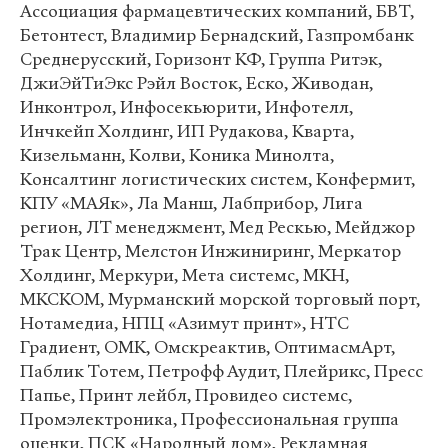
Ассоциация фармацевтических компаний, БВТ,
Бетонтест, Владимир Бернадский, Газпромбанк
Среднерусский, Горизонт КФ, Группа Ритэк,
ДжиЭйТиЭкс Рэйл Восток, Еско, Живодан,
Инконтрол, Инфосекьюрити, Инфотелл,
Инчкейп Холдинг, ИП Рудакова, Кварта,
Кизельманн, Колви, Коника Минолта,
Консалтинг логистических систем, Конфермит,
КПУ «МАЯк», Ла Манш, Лабприбор, Лига
регион, ЛТ менеджмент, Мед Рескью, Мейджор
Трак Центр, Мелстон Инжиниринг, Меркатор
Холдинг, Меркури, Мета системс, МКН,
МКСКОМ, Мурманский морской торговый порт,
Нотамедиа, НПЦ «Азимут принт», НТС
Градиент, ОМК, Омскреактив, ОптимасмАрт,
Паблик Тотем, Петрофф Аудит, Плейрикс, Пресс
Папье, Принт лейбл, Провидео системс,
Промэлектроника, Профессиональная группа
оценки, ПСК «Народный дом», Рекламная