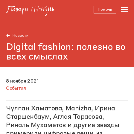
Помочь
Новости
Digital fashion: полезно во
всех смыслах
8 ноября 2021
События
Чулпан Хаматова, Manizha, Ирина
Старшенбаум, Аглая Тарасова,
Риналь Мухаметов и другие звезды
примерили цифровые вещи из