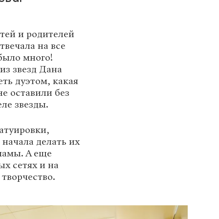
тей и родителей
твечала на все
 было много!
из звезд Дана
еть дуэтом, какая
не оставили без
ле звезды.
татуировки,
 начала делать их
мамы. А еще
ых сетях и на
 творчество.