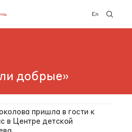
чь
En
ыли добрые»
околова пришла в гости к
с в Центре детской
ева.