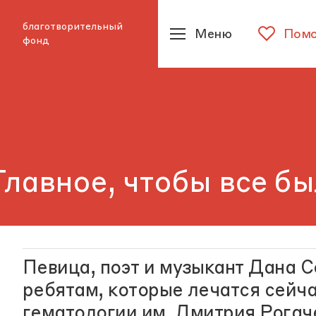
благотворительный
Меню
Помо
фонд
Главное, чтобы все б
Певица, поэт и музыкант Дана С
ребятам, которые лечатся сейча
гематологии им. Дмитрия Рогач