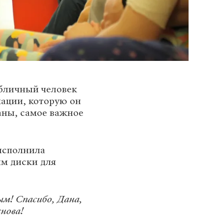
убличный человек
ации, которую он
аны, самое важное
 исполнила
им диски для
ым! Спасибо, Дана,
нова!