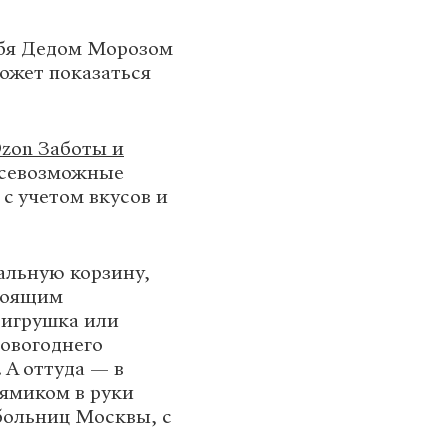
ебя Дедом Морозом
ожет показаться
Ozon Заботы и
всевозможные
с учетом вкусов и
альную корзину,
стоящим
 игрушка или
новогоднего
 А оттуда — в
рямиком в руки
 больниц Москвы, с