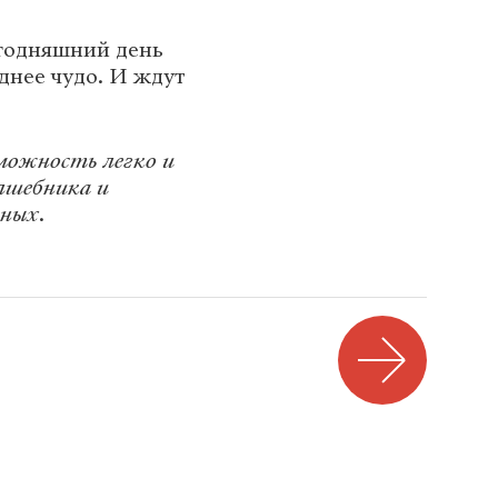
егодняшний день
днее чудо. И ждут
зможность легко и
олшебника и
чных
.