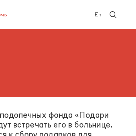
чь
En
о подопечных фонда «Подари
ут встречать его в больнице.
я к сбору подарков для