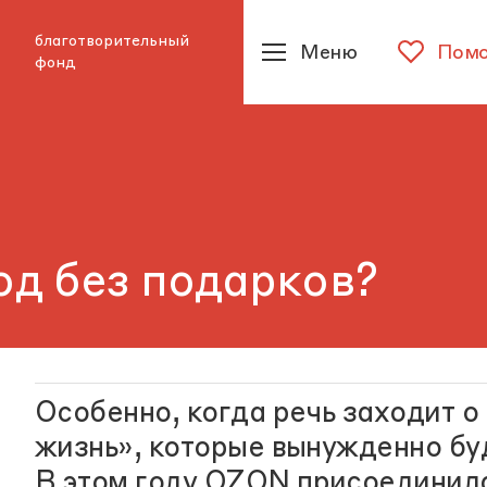
благотворительный
Меню
Помо
фонд
од без подарков?
Особенно, когда речь заходит 
жизнь», которые вынужденно буд
В этом году
OZON
присоединилс