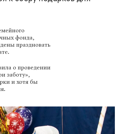
семейного
ечных фонда,
ждены праздновать
ате.
вила о проведении
и заботу»,
рки и хотя бы
я.