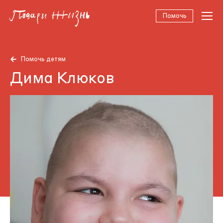
Помочь
Помочь детям
Дима Клюков