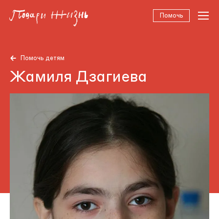
Помочь
Помочь детям
Жамиля Дзагиева