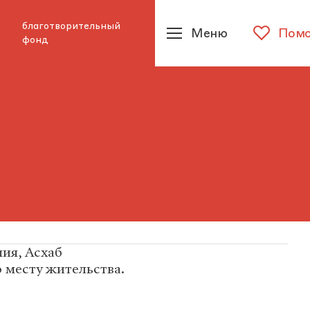
благотворительный
Меню
Помо
фонд
ия, Асхаб
 месту жительства.