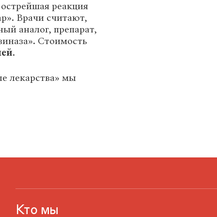
а острейшая реакция
р». Врачи считают,
ый аналог, препарат,
виназа». Стоимость
лей
.
ые лекарства» мы
Кто мы