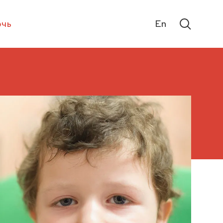
чь
En