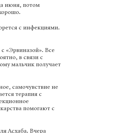
а июня, потом
хорошо.
орется с инфекциями.
с «Эрвиназой». Все
оятно, в связи с
ому мальчик получает
ое, самочувствие не
ется терапия с
фекционное
екарства помогают с
ля Асхаба. Вчера