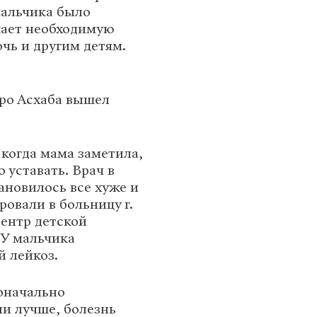
мальчика было
ышает необходимую
очь и другим детям.
ро Асхаба вышел
 когда мама заметила,
 уставать. Врач в
ановилось все хуже и
ровали в больницу г.
Центр детской
 У мальчика
 лейкоз.
оначально
ли лучше, болезнь