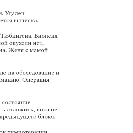
. Удален
ется выписка.
 Тюбингена. Биопсия
ной опухоли нет,
на. Женя с мамой
ю на обследование и
рманию. Операция
 состояние
ь отложить, пока не
 предыдущего блока.
ок химиотерапии