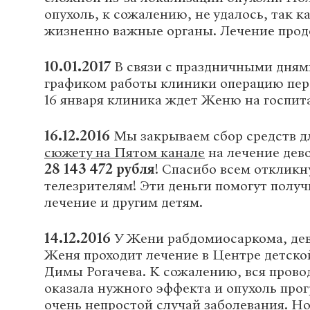
опухоль, к сожалению, не удалось, так к
жизненно важные органы. Лечение прод
10.01.2017
В связи с праздничными дням
графиком работы клиники операцию пере
16 января клиника ждет Женю на госпит
16.12.2016
Мы закрываем сбор средств д
сюжету на Пятом канале
на лечение дев
28 143 472 рубля
! Спасибо всем отклик
телезрителям! Эти деньги помогут полу
лечение и другим детям.
14.12.2016
У Жени рабдомиосаркома, дев
Женя проходит лечение в Центре детско
Димы Рогачева. К сожалению, вся прово
оказала нужного эффекта и опухоль про
очень непростой случай заболевания. Но