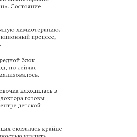
н». Состояние
ммную химиотерапию.
екционный процесс,
.
редной блок
д, но сейчас
мализовалось.
евочка находилась в
 доктора готовы
ентре детской
ция оказалась крайне
лностью удалить