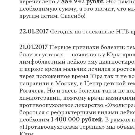
перечислено
7 884 942 рубля
. Это намн
необходимую сумму, а это значит, что 
другим детям. Спасибо!
22.01.2017
Сегодня на телеканале НТВ 
21.01.2017
Первые признаки болезни: тем
боли в суставах — появились у Юры пр
лимфобластный лейкоз ему диагностиро
и первое время мальчик лечился в росто
через положенное время Юра так и не во
направили в Москву, в Центр детской г
Рогачева. Но и здесь болезнь так и не п
химиотерапии, поэтому врачи назначил
противоопухолевое лекарство «Эвольтра»
бороться с рефрактерными видами лейко
необходим
1 400 000 рублей
. В рамках 
«Противоопухолевая терапия» мы объявл
Юры.