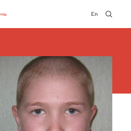
чь
En