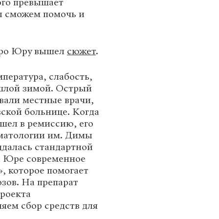
ого превышает
мы сможем помочь и
про Юру вышел
сюжет
.
пература, слабость,
ошлой зимой. Острый
вали местные врачи,
вской больнице. Когда
шел в ремиссию, его
ематологии им. Димы
оддалась стандартной
и Юре современное
, которое помогает
зов. На препарат
проекта
яем сбор средств для