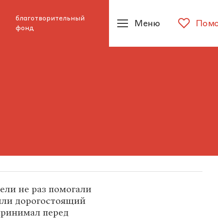
благотворительный
Меню
Помо
фонд
ели не раз помогали
тили дорогостоящий
принимал перед