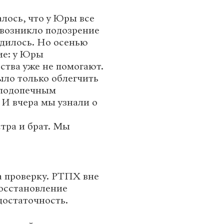
лось, что у Юры все
 возникло подозрение
адилось. Но осенью
ие: у Юры
ства уже не помогают.
ло только облегчить
 подопечным
И вчера мы узнали о
тра и брат. Мы
 проверку. РТПХ вне
восстановление
достаточность.