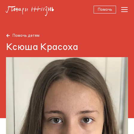
Помочь
Помочь детям
Ксюша Красоха