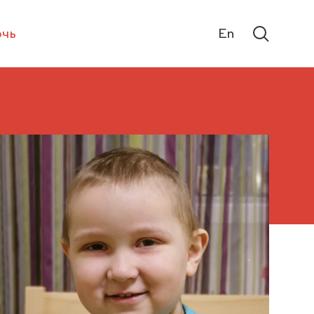
чь
En