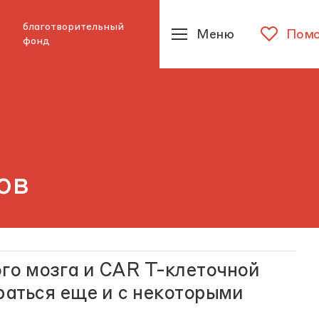
благотворительный
Меню
Помо
фонд
ов
го мозга и CAR T-клеточной
аться еще и с некоторыми