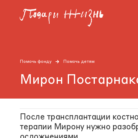
Помочь фонду
Помочь детям
Мирон Постарнак
После трансплантации костно
терапии Мирону нужно разобр
осложнениями.