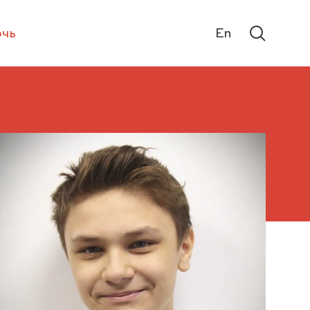
чь
En