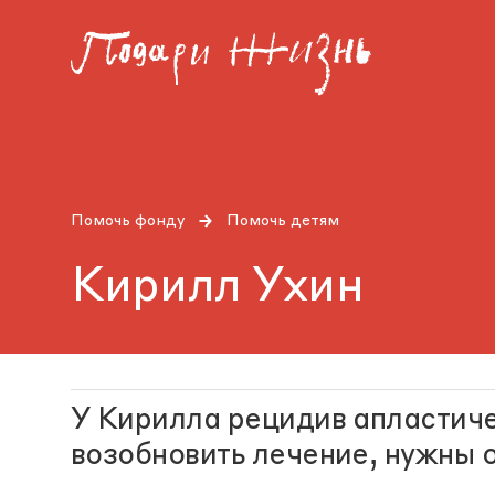
Помочь фонду
Помочь детям
Кирилл Ухин
У Кирилла рецидив апластич
возобновить лечение, нужны 