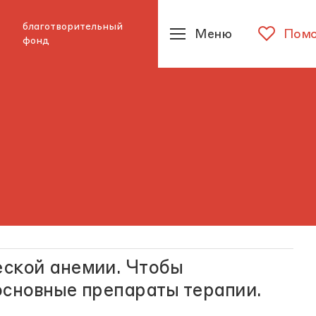
благотворительный
Меню
Помо
фонд
еской анемии. Чтобы
основные препараты терапии.