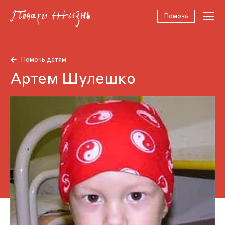
Помочь
Помочь детям
Артем Шулешко