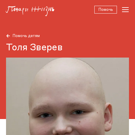
Помочь
Помочь детям
Толя Зверев