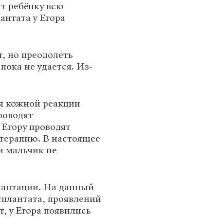
т ребёнку всю
нтата у Егора
т, но преодолеть
пока не удается. Из-
я кожной реакции
роводят
Егору проводят
терапию. В настоящее
и мальчик не
лантации. На данный
сплантата, проявлений
, у Егора появились