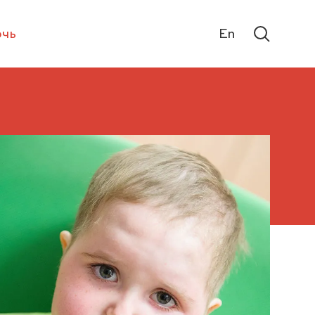
чь
En