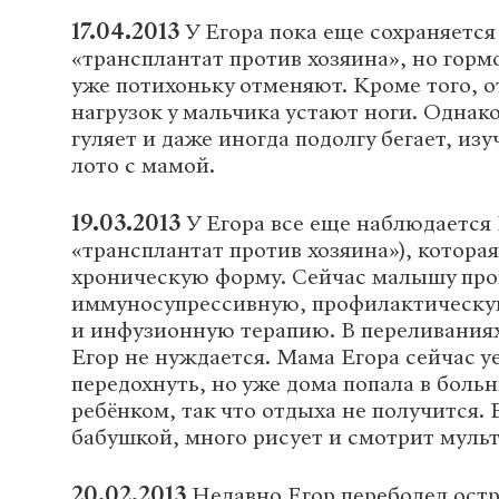
17.04.2013
У Егора пока еще сохраняется
«трансплантат против хозяина», но гор
уже потихоньку отменяют. Кроме того, 
нагрузок у мальчика устают ноги. Однако
гуляет и даже иногда подолгу бегает, изу
лото с мамой.
19.03.2013
У Егора все еще наблюдается
«трансплантат против хозяина»), котора
хроническую форму. Сейчас малышу про
иммуносупрессивную, профилактическу
и инфузионную терапию. В переливания
Егор не нуждается. Мама Егора сейчас у
передохнуть, но уже дома попала в боль
ребёнком, так что отдыха не получится. 
бабушкой, много рисует и смотрит муль
20.02.2013
Недавно Егор переболел ост