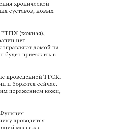
чения хронической
ия суставов, новых
 РТПХ (кожная),
рапии нет
 отправляют домой на
н будет приезжать в
ле проведенной ТГСК.
чи и борются сейчас.
ким поражением кожи,
 Функция
чику проводится
ующий массаж с