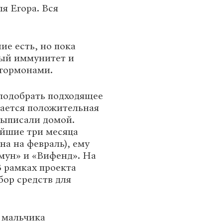
я Егора. Вся
ие есть, но пока
ный иммунитет и
гормонами.
 подобрать подходящее
дается положительная
выписали домой.
йшие три месяца
а на февраль), ему
мун» и «Вифенд». На
В рамках проекта
бор средств для
 мальчика