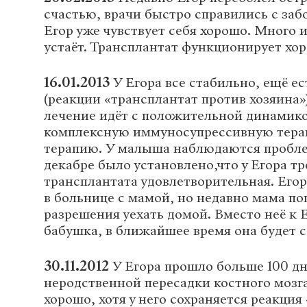
счастью, врачи быстро справились с заб
Егор уже чувствует себя хорошо. Много и
устаёт. Трансплантат функционирует хо
16.01.2013
У Егора все стабильно, ещё е
(реакции «трансплантат против хозяина»
лечение идёт с положительной динамико
комплексную иммуносупрессивную тера
терапию. У малыша наблюдаются пробле
декабре было установлено,что у Егора т
трансплантата удовлетворительная. Егор
в больнице с мамой, но недавно мама п
разрешения уехать домой. Вместо неё к 
бабушка, в ближайшее время она будет с
30.11.2012
У Егора прошло больше 100 дн
неродственной пересадки костного мозга
хорошо, хотя у него сохраняется реакция