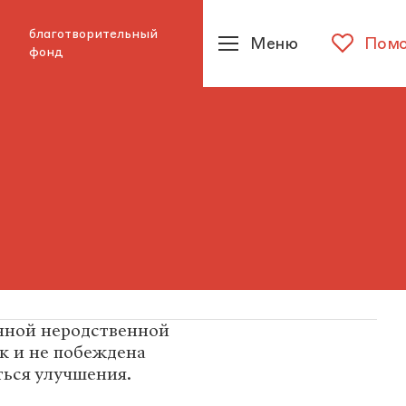
благотворительный
Меню
Помо
фонд
нной неродственной
к и не побеждена
ься улучшения.