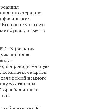
 реакция
мональную терапию
от физических
 Егорка не унывает:
чает буквы, играет в
 РТПХ (реакция
я уже приняла
водят
ю, сопроводительную
х компонентов крови
ехала домой немного
ницу со старшим
Егор в больнице с
тики.
рым бронхитом. К