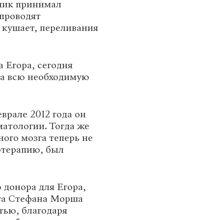
чик принимал
 проводят
кушает, переливания
 Егора, сегодня
ла всю необходимую
врале 2012 года он
матологии. Тогда же
ного мозга теперь не
отерапию, был
 донора для Егора,
зга Стефана Морша
стью, благодаря