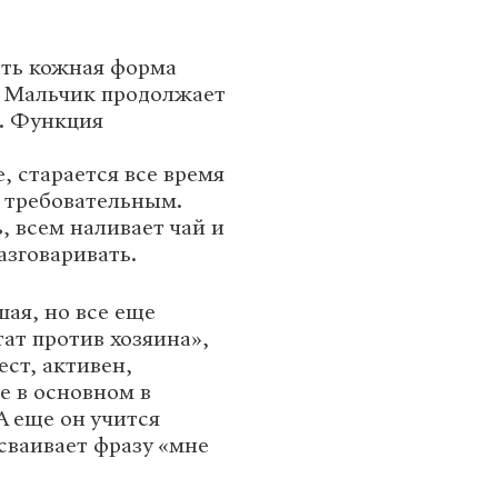
сть кожная форма
. Мальчик продолжает
. Функция
, старается все время
ь требовательным.
, всем наливает чай и
азговаривать.
ая, но все еще
ат против хозяина»,
ест, активен,
це в основном в
А еще он учится
сваивает фразу «мне