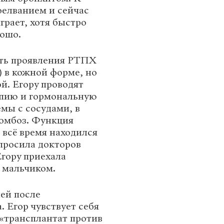
оелванием и сейчас
грает, хотя быстро
рошо.
сть проявления РТПХ
) в кожной форме, но
й. Егору проводят
пию и гормональную
мы с сосудами, в
ромбоз. Функция
 всё время находился
опросила докторов
Егору приехала
 мальчиком.
ей после
. Егор чувствует себя
 «трансплантат против