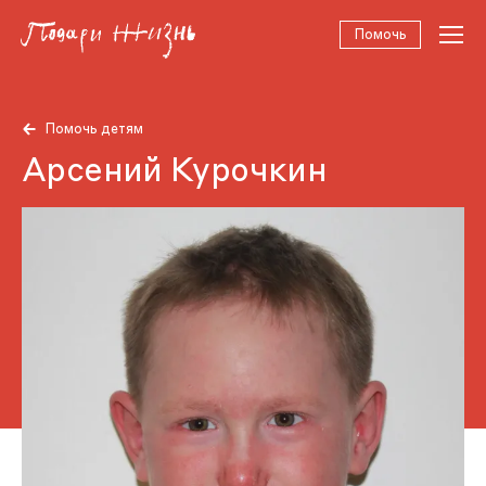
Помочь
Помочь детям
Арсений Курочкин