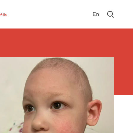
чь
En