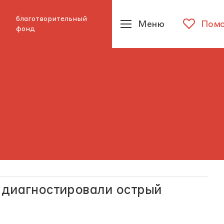
благотворительный
Меню
Помо
фонд
 диагностировали острый