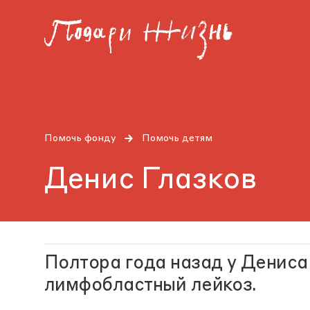
Помочь фонду
Помочь детям
Денис Глазков
Полтора года назад у Дениса
лимфобластный лейкоз.