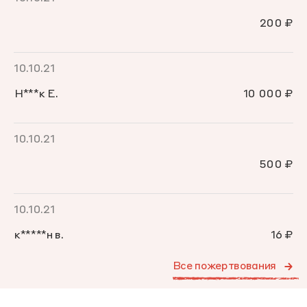
200 ₽
10.10.21
Н***к Е.
10 000 ₽
10.10.21
500 ₽
10.10.21
к*****н в.
16 ₽
Все пожертвования