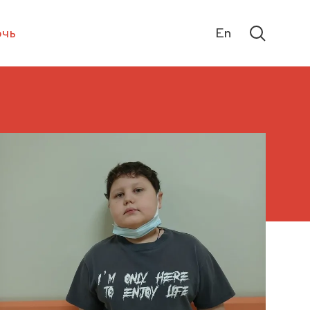
чь
En