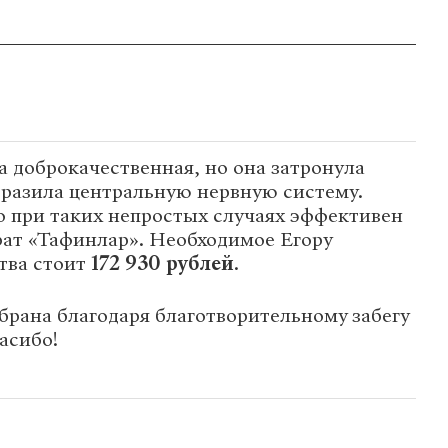
а доброкачественная, но она затронула
оразила центральную нервную систему.
о при таких непростых случаях эффективен
рат «Тафинлар». Необходимое Егору
тва стоит
172 930 рублей
.
брана благодаря благотворительному забегу
асибо!