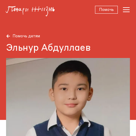
Помочь
Помочь детям
Эльнур Абдуллаев