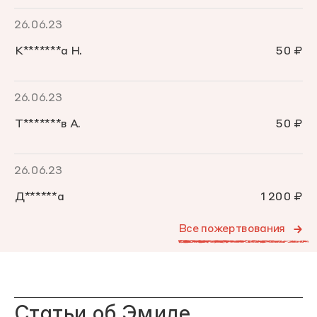
26.06.23
К*******а Н.
50 ₽
26.06.23
Т*******в А.
50 ₽
26.06.23
Д******а
1 200 ₽
Все пожертвования
Статьи об Эмиле