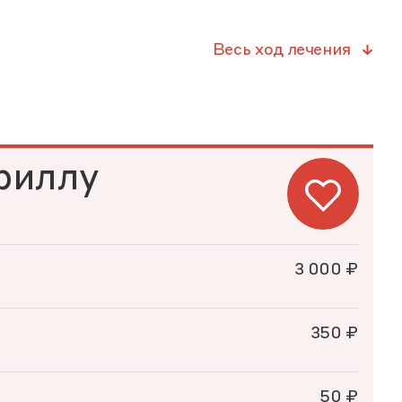
Весь ход лечения
риллу
3 000 ₽
350 ₽
50 ₽