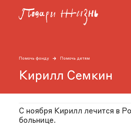
Помочь фонду
Помочь детям
Кирилл Семкин
С ноября Кирилл лечится в Р
больнице.