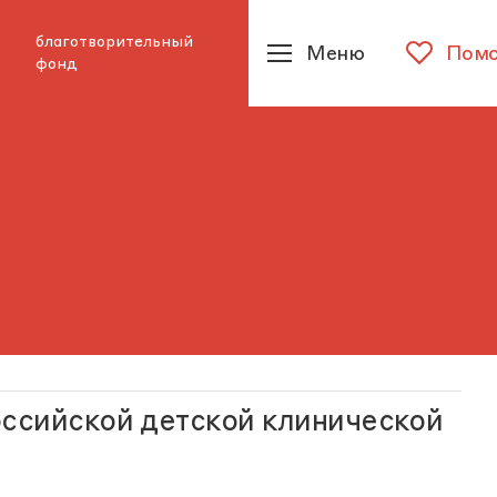
благотворительный
Меню
Помо
фонд
оссийской детской клинической