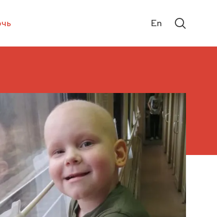
чь
En