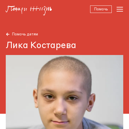
Помочь
Помочь детям
Лика Костарева