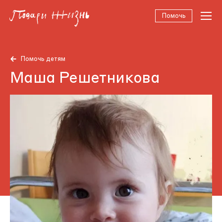
Помочь
Помочь детям
Маша Решетникова