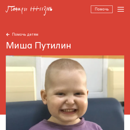
Помочь
Помочь детям
Миша Путилин