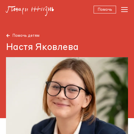
Помочь
Помочь детям
Настя Яковлева