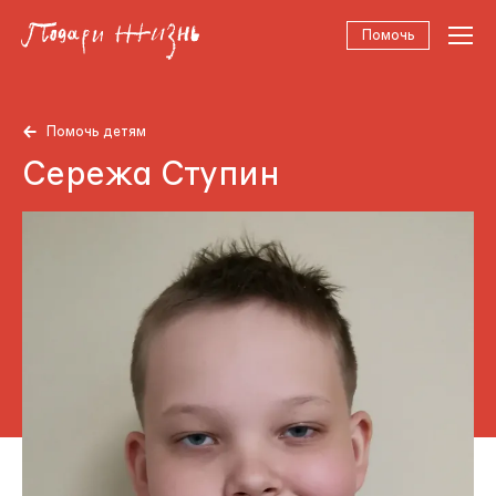
Помочь
Помочь детям
Сережа Ступин