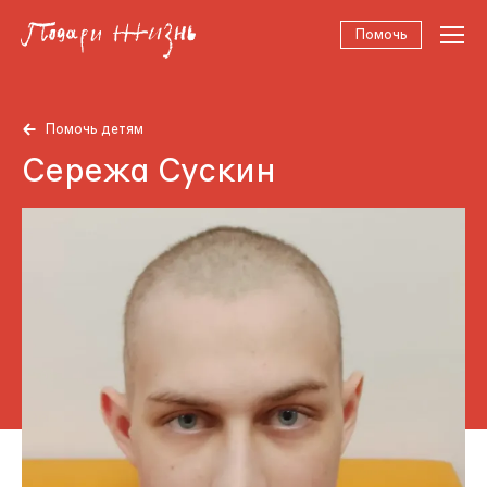
Помочь
Помочь детям
Сережа Сускин