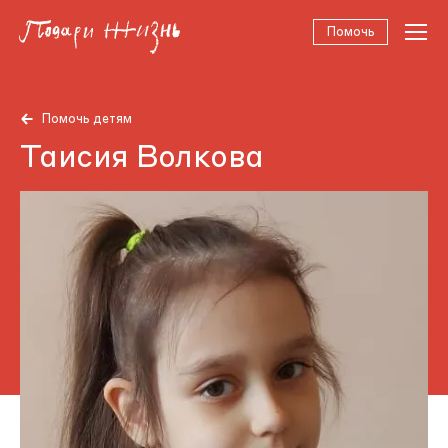
Помочь
Помочь детям
Таисия Волкова