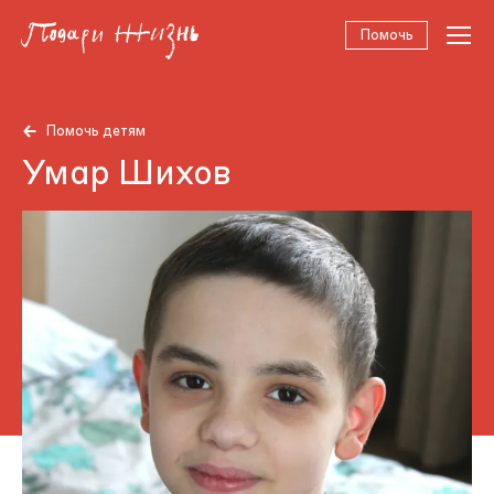
Помочь
Помочь детям
Умар Шихов