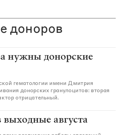
е доноров
ва нужны донорские
ской гематологии имени Дмитрия
ивания донорских гранулоцитов: вторая
актор отрицательный.
в выходные августа