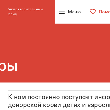
благотворительный
Меню
Помо
фонд
ры
К нам постоянно поступает инф
донорской крови детях и взрос