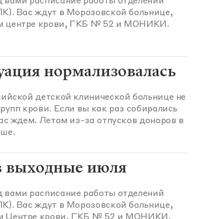
д вами расписание работы отделений
К). Вас ждут в Морозовской больнице,
м центре крови, ГКБ № 52 и МОНИКИ.
уация нормализовалась
сийской детской клинической больнице не
групп крови. Если вы как раз собирались
вас ждем. Летом из-за отпусков доноров в
ьше.
в выходные июля
д вами расписание работы отделений
К). Вас ждут в Морозовской больнице,
м Центре крови, ГКБ № 52 и МОНИКИ.