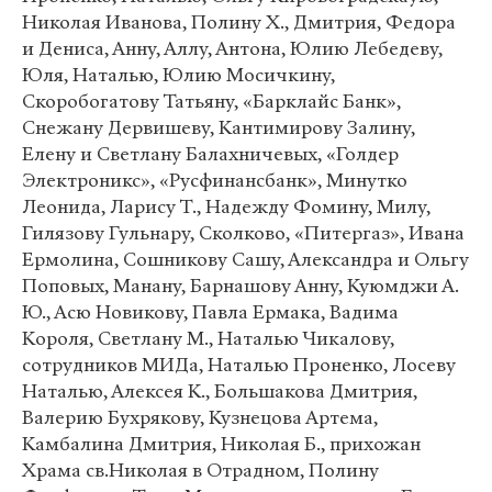
Николая Иванова, Полину Х., Дмитрия, Федора
и Дениса, Анну, Аллу, Антона, Юлию Лебедеву,
Юля, Наталью, Юлию Мосичкину,
Скоробогатову Татьяну, «Барклайс Банк»,
Снежану Дервишеву, Кантимирову Залину,
Елену и Светлану Балахничевых, «Голдер
Электроникс», «Русфинансбанк», Минутко
Леонида, Ларису Т., Надежду Фомину, Милу,
Гилязову Гульнару, Сколково, «Питергаз», Ивана
Ермолина, Сошникову Сашу, Александра и Ольгу
Поповых, Манану, Барнашову Анну, Куюмджи А.
Ю., Асю Новикову, Павла Ермака, Вадима
Короля, Светлану М., Наталью Чикалову,
сотрудников МИДа, Наталью Проненко, Лосеву
Наталью, Алексея К., Большакова Дмитрия,
Валерию Бухрякову, Кузнецова Артема,
Камбалина Дмитрия, Николая Б., прихожан
Храма св.Николая в Отрадном, Полину