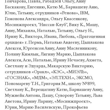
Гончарова, Павла, Рабадзей Ольгу, Анну
Баскакову, Евгению, Катю М., Барнашеву Аню,
Юлю, Татьяну, отрудников «Ренова», IBM,
Гомонова Александра, Ольгу Квасенкову,
Мосинжпроект, "Ниссан-Клуб", Вику К., Машу,
Анну, Михаила, Наталью, Татьяну, Ольгу Н.,
Ирину К., Виктора, Ивана, Любовь, «Драгоценная
орхидея» г. Пермь, Наталью Авдееву, Цыплакова
Алексея, Юргенсон Анну, Анну Масленникову,
Полину Кимлык, Лягину Марию, Цыплакова
Алексея, Асю, Наталью, Ирину Нечаеву, Ахмета,
Светлану и Эдуарда, Макарскую Викторию,
сотрудников «Оракл», «КЭС», «МИЭЛЬ»,
«ГОСЗНАК», «МДМ», «ЭЛ.ТЕХН.», ЭКСМО,
Пономареву Т.Н., Григория М., школу №899,
Светлану К., Верещагину Катю, Барнашеву Анну,
Мужнейк Антона, Дашу, Суворову Татьяну, Льва
Аветова, Ирину Ларину, «Мосинжпроект»,
Юрия, Марию Василевскую, Прокофьева