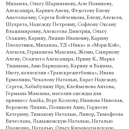
Михаила, Ольгу Шарипанову, Асю Новикову,
Александра, Карпич Алену, Федотову Елену
Анатольевну, Сергея Войченкова, Елену, Алексея,
Шухрата, Надежду Петровну, Софлову Оксану
Владимировну, Алексеева Дмитрия, Ольгу
Оськину, Карину, Лидию Ивановну, Карину
Плохотнюк, Михаила, ТД «Ника» и «Мэри Кэй»,
Алексея, Гермашева Максима, Женю, Смирнову
Алену, Осадчего Александра, Ирину К., Марка
Тишмана, Аню Барнашову, Карину и Вадима,
Нюту, коллектив «Транскредитбанка», Ивана
Ермолина, Чекалову Наталью, Барат Надежду,
Сергея, Хабибулину Иру, Клейменова Антона,
Гермаша Максима, магазин одежды для
принцесс Amika, Веру Козлову, Иванова Николая,
Воронову Лидию, Полякову Анну, Гордееву
Катерину, Тимакову Наталью, Линор, Тимофеева
Вячеслава, Ладыженскую Наталью, Наталью
Проненко, Наталью, Ольгу Кировоградскаую,