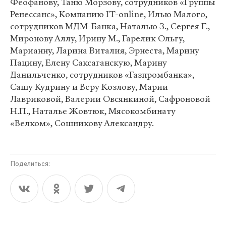
Феофанову, Таню Морзову, сотрудников «Группы
Ренеcсанс», Компанию IT-online, Илью Малого,
сотрудников МДМ-Банка, Наталью З., Сергея Г.,
Миронову Аллу, Ирину М., Гарелик Ольгу,
Марианну, Ларина Виталия, Эрнеста, Марину
Пацину, Елену Саксаганскую, Марину
Данильченко, сотрудников «Газпромбанка»,
Сашу Кудрину и Веру Козлову, Марии
Лавриковой, Валерии Овсянкиной, Сафроновой
Н.П., Наталье Жовтюк, Мясокомбинату
«Велком», Сошникову Александру.
Поделиться: