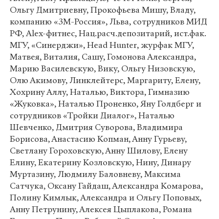
Ольгу Дмитриевну, Прокофьева Мишу, Владу,
компанию «3М-Россия», Льва, сотрудников МИД
РФ, Alex-фитнес, Нац.расч.депозитарий, ист.фак.
МГУ, «Синерджи», Head Hunter, журфак МГУ,
Матвея, Виталия, Сашу, Гомонова Александра,
Марию Василевскую, Вику, Ольгу Низовскую,
Олю Акимову, Линклейтерс, Маргариту, Елену,
Хохрину Аллу, Наталью, Виктора, Гимназию
«Жуковка», Наталью Проненко, Яну Голдберг и
сотрудников «Тройки Диалог», Наталью
Шевченко, Дмитрия Суворова, Владимира
Борисова, Анастасию Копман, Анну Гурьеву,
Светлану Гороховскую, Анну Шилову, Елену
Елину, Екатерину Козловскую, Нину, Динару
Муртазину, Людмилу Баловневу, Максима
Сатчука, Оксану Гайдаш, Александра Комарова,
Полину Кимлык, Александра и Ольгу Поповых,
Анну Петрунину, Алексея Цыплакова, Романа