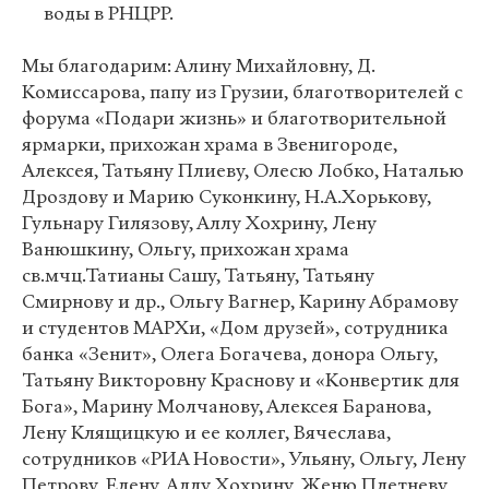
воды в РНЦРР.
Мы благодарим: Алину Михайловну, Д.
Комиссарова, папу из Грузии, благотворителей с
форума «Подари жизнь» и благотворительной
ярмарки, прихожан храма в Звенигороде,
Алексея, Татьяну Плиеву, Олесю Лобко, Наталью
Дроздову и Марию Суконкину, Н.А.Хорькову,
Гульнару Гилязову, Аллу Хохрину, Лену
Ванюшкину, Ольгу, прихожан храма
св.мчц.Татианы Сашу, Татьяну, Татьяну
Смирнову и др., Ольгу Вагнер, Карину Абрамову
и студентов МАРХи, «Дом друзей», сотрудника
банка «Зенит», Олега Богачева, донора Ольгу,
Татьяну Викторовну Краснову и «Конвертик для
Бога», Марину Молчанову, Алексея Баранова,
Лену Клящицкую и ее коллег, Вячеслава,
сотрудников «РИА Новости», Ульяну, Ольгу, Лену
Петрову, Елену, Аллу Хохрину, Женю Плетневу,