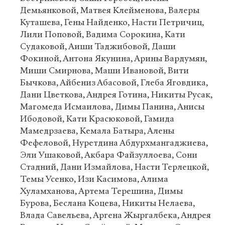
Демьянковой, Матвея Клейменова, Валеры
Куташева, Гены Найденко, Насти Петричиц,
Лили Поповой, Вадима Сорокина, Кати
Судаковой, Аиши Таджибовой, Даши
Фокиной, Антона Якунина, Арины Вардумян,
Миши Смирнова, Маши Ивановой, Вити
Бычкова, Айбениз Абасовой, Глеба Яговдика,
Дани Цветкова, Андрея Готина, Никиты Русак,
Магомеда Исмаилова, Димы Панина, Анисы
Ибодовой, Кати Красюковой, Гамида
Мамедрзаева, Кемала Батыра, Алены
Фефеловой, Нуретдина Абдурхмангаджиева,
Эли Ушаковой, Акбара Файзуллоева, Сони
Стадний, Дани Измайлова, Насти Терлецкой,
Темы Усенко, Изи Касимова, Алима
Хуламханова, Артема Терешина, Димы
Бурова, Беслана Коцева, Никиты Нелаева,
Влада Савельева, Аргена Жыргалбека, Андрея