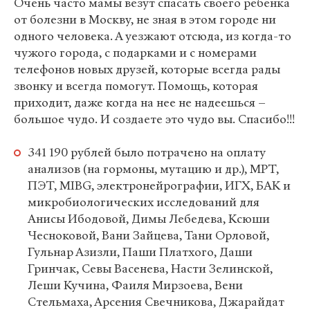
Очень часто мамы везут спасать своего ребенка
от болезни в Москву, не зная в этом городе ни
одного человека. А уезжают отсюда, из когда-то
чужого города, с подарками и с номерами
телефонов новых друзей, которые всегда рады
звонку и всегда помогут. Помощь, которая
приходит, даже когда на нее не надеешься –
большое чудо. И создаете это чудо вы. Спасибо!!!
341 190 рублей было потрачено на оплату
анализов (на гормоны, мутацию и др.), МРТ,
ПЭТ, MIBG, электронейрографии, ИГХ, БАК и
микробиологических исследований для
Анисы Ибодовой, Димы Лебедева, Ксюши
Чесноковой, Вани Зайцева, Тани Орловой,
Гульнар Азизли, Паши Платхого, Даши
Гринчак, Севы Васенева, Насти Зелинской,
Леши Кучина, Фаиля Мирзоева, Вени
Стельмаха, Арсения Свечникова, Джарайдат