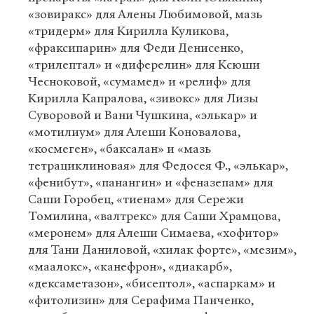
«зовиракс» для Алены Любимовой, мазь
«тридерм» для Кирилла Куликова,
«фраксипарин» для Феди Денисенко,
«трилептал» и «диферелин» для Ксюши
Чесноковой, «сумамед» и «релиф» для
Кирилла Капралова, «зивокс» для Лизы
Суворовой и Вани Чушкина, «элькар» и
«мотилиум» для Алеши Коновалова,
«космеген», «баксалан» и «мазь
тетрациклиновая» для Федосея Ф., «элькар»,
«фенибут», «панангин» и «феназепам» для
Саши Горобец, «тиенам» для Сережи
Томилина, «валтрекс» для Саши Храмцова,
«меронем» для Алеши Симаева, «хофитор»
для Тани Даниловой, «хилак форте», «мезим»,
«маалокс», «канефрон», «диакарб»,
«дексаметазон», «бисептол», «аспаркам» и
«фитолизин» для Серафима Панченко,