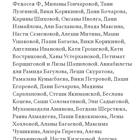
Федосея Ф., Миланы Гончаровой, Тани
Лузгиной, Вики Корякиной, Дани Бочарова,
Карины Шиховой, Оксаны Иволга, Дани
Измайлова, Али Басханова, Влада Максина,
Насти Семеновой, Алеши Митина, Маши
Ушаковой, Паши Багаева, Вики Корякиной,
Ангелины Ивановой, Кати Грошевой, Кати
Востриковой, Хавы Устерхановой, Петимат
Борщиговой и Лизы Шапиловой. Авиабилеты
для Рамида Багулова, Леши Скуратова,
Рамазана Кунысбаева, Вики Петровой, Даши
Егоровой, Дани Бочарова, Мадины
Саралаповой, Стеши Якиманской, Беслана
Коцева, Саши Соломатиной, Эли Садыговой,
Мухаммадали Аминова, Богдана Шерстюка,
Раяна Ахмадеева, Паши Евдокимова, Лены
Хохловой, Аланы Багаевой, Максима
Чушикина, Анзора Гиреева, Алены
Демьянковой, Насти Кизеровой, Артема