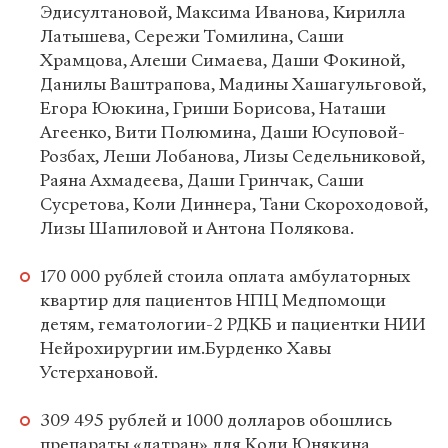
Эдисултановой, Максима Иванова, Кирилла
Латышева, Сережи Томилина, Саши
Храмцова, Алеши Симаева, Даши Фокиной,
Данилы Ваштрапова, Мадины Хашагульговой,
Егора Ююкина, Гриши Борисова, Наташи
Агеенко, Вити Полюмина, Даши Юсуповой-
Розбах, Леши Лобанова, Лизы Седельниковой,
Раяна Ахмадеева, Даши Гринчак, Саши
Сусретова, Коли Диннера, Тани Скороходовой,
Лизы Шапиловой и Антона Полякова.
170 000 рублей стоила оплата амбулаторных
квартир для пациентов НПЦ Медпомощи
детям, гематологии-2 РДКБ и пациентки НИИ
Нейрохирургии им.Бурденко Хавы
Устерхановой.
309 495 рублей и 1000 долларов обошлись
препараты «латран» для Коли Юнякина,