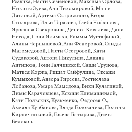
Резвиха, Насти Семёновой, Максима Орлова,
Никиты Зуева, Ани Тихомировой, Маши
Дятловой, Артема Острижного, Егора
Столярова, Ильи Тарасова, Глеба Чифонова,
Ярослава Свекровина, Дениса Ковалева, Дани
Негода, Сони Якимаха, Риммы Мустафиной,
Алины Чернышевой, Ани Федоровой, Саиды
Магомедовой, Насти Осетровой, Кати
Судаковой, Антона Никулина, Давида
Антипова, Тони Галчинской, Саши Трунова,
Матвея Коржа, Ришат Сайфулина, Оксаны
Кумыковой, Анзора Гиреева, Ростислава
Лобанова, Умара Мамедова, Вики Кулагиной,
Димы Карачевцева, Ксюши Климашинаой,
Кати Польских, Кузьменко, Федосея Ф.,
Ахмада Курбанова, Влада Головачева, Полины
Кирпичниковой, Госена Батырова, Димы
Белокон.