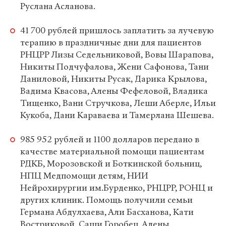
Руслана Асланова.
41 700 рублей пришлось заплатить за лучевую
терапию в праздничные дни для пациентов
РНЦРР Лизы Седельниковой, Вовы Шарапова,
Никиты Подчуфалова, Жени Сафонова, Тани
Даниловой, Никиты Русак, Дарика Крылова,
Вадима Квасова, Алены Фефеловой, Владика
Тищенко, Вани Стручкова, Леши Аберле, Ильи
Кукоба, Дани Караваева и Тамерлана Шешева.
985 952 рублей и 1100 долларов передано в
качестве материальной помощи пациентам
РДКБ, Морозовской и Боткинской больниц,
НПЦ Медпомощи детям, НИИ
Нейрохирургии им.Бурденко, РНЦРР, РОНЦ и
других клиник. Помощь получили семьи
Германа Абдулхаева, Али Басханова, Кати
Востриковой, Саши Горобец, Алены