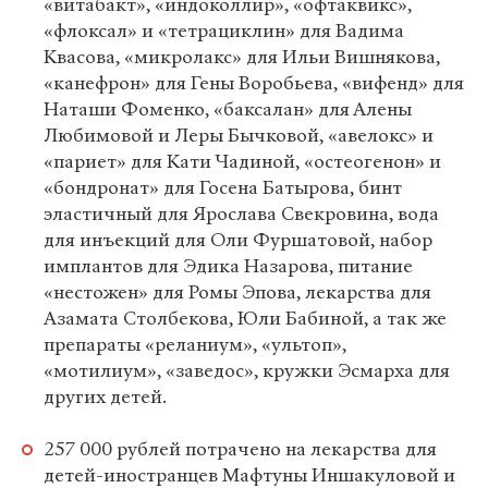
«витабакт», «индоколлир», «офтаквикс»,
«флоксал» и «тетрациклин» для Вадима
Квасова, «микролакс» для Ильи Вишнякова,
«канефрон» для Гены Воробьева, «вифенд» для
Наташи Фоменко, «баксалан» для Алены
Любимовой и Леры Бычковой, «авелокс» и
«париет» для Кати Чадиной, «остеогенон» и
«бондронат» для Госена Батырова, бинт
эластичный для Ярослава Свекровина, вода
для инъекций для Оли Фуршатовой, набор
имплантов для Эдика Назарова, питание
«нестожен» для Ромы Эпова, лекарства для
Азамата Столбекова, Юли Бабиной, а так же
препараты «реланиум», «ультоп»,
«мотилиум», «заведос», кружки Эсмарха для
других детей.
257 000 рублей потрачено на лекарства для
детей-иностранцев Мафтуны Иншакуловой и