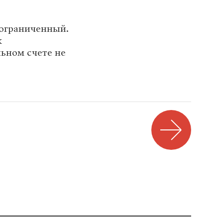
ограниченный.
к
льном счете не