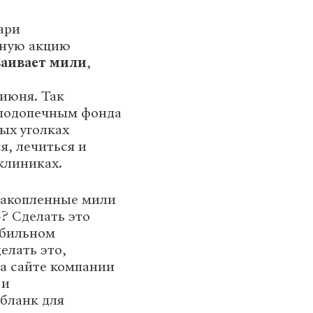
ари
ьную акцию
ваивает мили
,
 июня. Так
 подопечным фонда
ых уголках
я, лечиться и
 клиниках.
накопленные мили
? Сделать это
обильном
елать это,
а сайте компании
 и
 бланк для