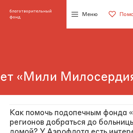
благотворительный
Меню
Помо
фонд
ает «Мили Милосерди
Как помочь подопечным фонда «
регионов добраться до больницы
домой? У Аэрофлота есть инте