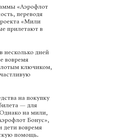
раммы «Аэрофлот
ость, переводя
проекта «Мили
ые прилетают в
 в несколько дней
ае вовремя
золотым ключиком,
счастливую
едства на покупку
 билета — для
 Однако на мили,
эрофлот Бонус»,
и дети вовремя
нскую помощь.