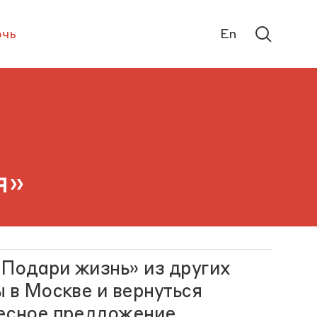
чь
En
я»
Подари жизнь» из других
 в Москве и вернуться
ресное предложение.