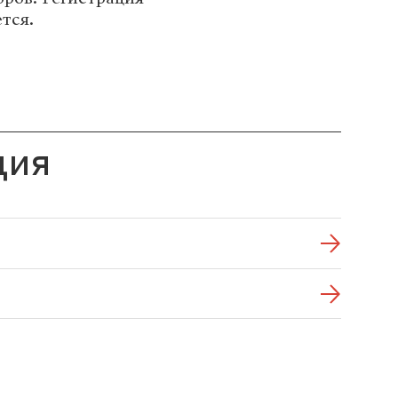
тся.
ция