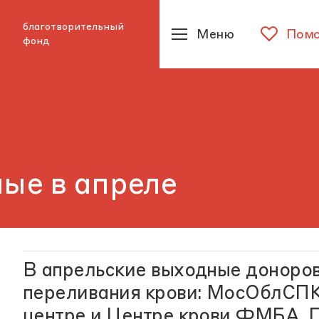
благотворительный
Меню
Помо
фонд
ые в апреле
В апрельские выходные доноров
переливания крови: МосОблСПК
центре и Центре крови ФМБА. П