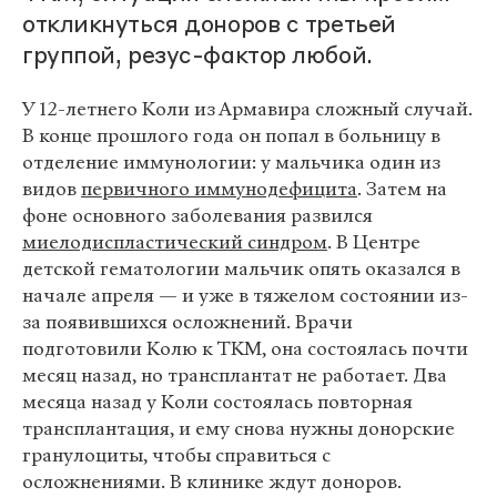
откликнуться доноров с третьей
группой, резус-фактор любой.
У 12-летнего Коли из Армавира сложный случай.
В конце прошлого года он попал в больницу в
отделение иммунологии: у мальчика один из
видов
первичного иммунодефицита
. Затем на
фоне основного заболевания развился
миелодиспластический синдром
. В Центре
детской гематологии мальчик опять оказался в
начале апреля — и уже в тяжелом состоянии из-
за появившихся осложнений. Врачи
подготовили Колю к ТКМ, она состоялась почти
месяц назад, но трансплантат не работает. Два
месяца назад у Коли состоялась повторная
трансплантация, и ему снова нужны донорские
гранулоциты, чтобы справиться с
осложнениями. В клинике ждут доноров.