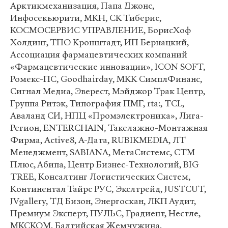
Арктикмеханизация, Папа Джонс,
Инфосекьюрити, МКН, СК Тиберис,
КОСМОСЕРВИС УПРАВЛЕНИЕ, БорисХоф
Холдинг, ТПО Кронштадт, ИП Бернацкий,
Ассоциация фармацевтических компаний
«Фармацевтические инновации», ICON SOFT,
Ромекс-ПС, Goodhairday, МКК СимплФинанс,
Сигнал Медиа, Эверест, Мэйджор Трак Центр,
Группа Ритэк, Типография ПМГ, rta:, TCL,
Аваланд СИ, НПЦ «Промэлектроника», Лига-
Регион, ENTERCHAIN, Такелажно-Монтажная
Фирма, Active8, А-Дата, RUBIKMEDIA, ЛТ
Менеджмент, SABIANA, МетаСистемс, СТМ
Плюс, Абипа, Центр Бизнес-Технологий, BIG
TREE, Консалтинг Логистических Систем,
Континентал Тайрс РУС, Экслтрейд, JUSTCUT,
JVgallery, ТД Бизон, Энергоскан, ЛКП Аудит,
Премиум Эксперт, ПУЛЬС, Градиент, Нестле,
МКСКОМ, Балтийская Жемчужина,