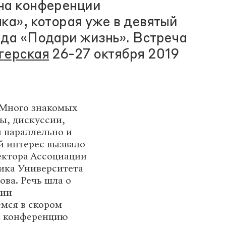
на конференции
ка», которая уже в девятый
нда «Подари жизнь». Встреча
герская
26-27 октября 2019
 Много знакомых
ы, дискуссии,
 параллельно и
й интерес вызвало
ектора Ассоциации
ника Университета
ва. Речь шла о
нии
емся в скором
ла конференцию