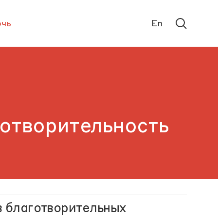
чь
En
отворительность
в благотворительных