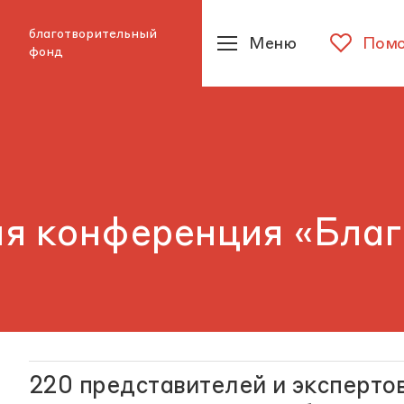
благотворительный
Меню
Помо
фонд
ая конференция «Благ
220 представителей и эксперто