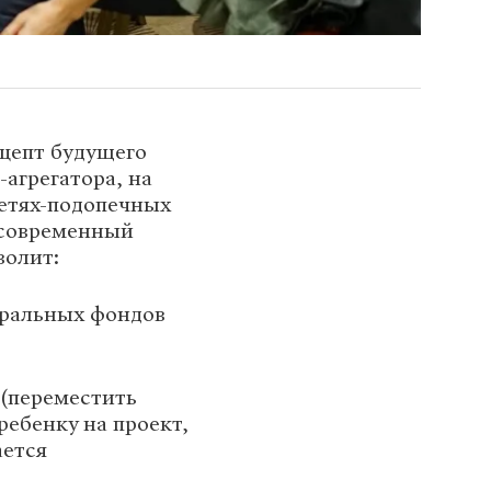
цепт будущего
агрегатора, на
етях-подопечных
о современный
волит:
еральных фондов
(переместить
ебенку на проект,
ается