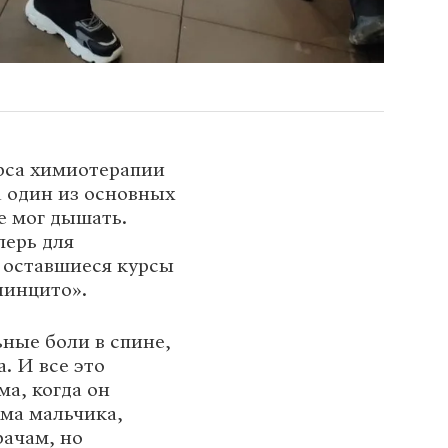
рса химиотерапии
а один из основных
е мог дышать.
перь для
 оставшиеся курсы
линцито».
ьные боли в спине,
. И все это
ма, когда он
ама мальчика,
рачам, но