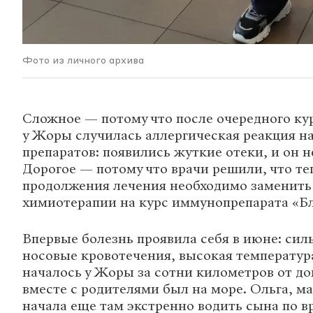
Фото из личного архива
Сложное — потому что после очередного ку
у Жоры случилась аллергическая реакция н
препаратов: появились жуткие отеки, и он н
Дорогое — потому что врачи решили, что те
продолжения лечения необходимо заменить
химиотерапии на курс иммунопрепарата «Б
Впервые болезнь проявила себя в июне: сил
носовые кровотечения, высокая температура
началось у Жоры за сотни километров от до
вместе с родителями был на море. Ольга, м
начала еще там экстренно водить сына по в