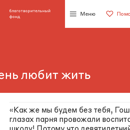
благотворительный
Меню
Помо
фонд
ень любит жить
«Как же мы будем без тебя, Гош
глазах парня провожали воспит
школу! Потому что девятилетни