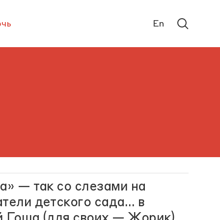
чь
En
а» — так со слезами на
атели детского сада… в
й Гоша (для своих — Жорик)