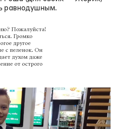
ть равнодушным.
ию? Пожалуйста!
ться. Громко
огое другое
е с пеленок. Он
дает духом даже
чение от острого