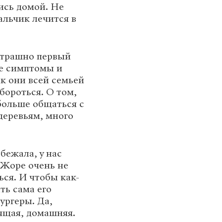
ись домой. Не
альчик лечится в
 страшно первый
ые симптомы и
ак они всей семьей
бороться. О том,
 больше общаться с
деревьям, много
бежала, у нас
 Жоре очень не
ься. И чтобы как-
ть сама его
ургеры. Да,
оящая, домашняя.