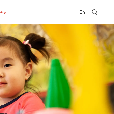
чь
En