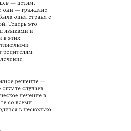
цев — детям,
е они — граждане
была одна страна с
й. Теперь это
и языками и
 в этих
д тяжелыми
т родителям
 лечение
бежное решение —
 оплате случаев
ческое лечение в
те со всеми
дится в несколько