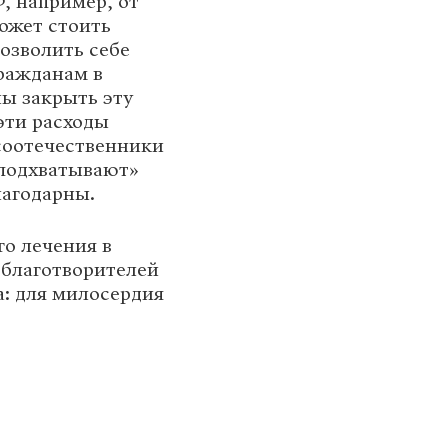
, например, от
ожет стоить
озволить себе
ражданам в
ны закрыть эту
эти расходы
соотечественники
«подхватывают»
лагодарны.
го лечения в
благотворителей
: для милосердия