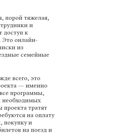
, порой тяжелая,
отрудники и
 доступ к
 Это онлайн-
писки из
ездные семейные
де всего, это
роекта — именно
 все программы,
и необходимых
ы проекта тратят
ребуются на оплату
, покупку и
илетов на поезд и