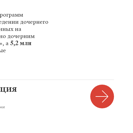
программ
едении дочернего
енных на
но дочерним
», а
5,2 млн
ые
ация
ни