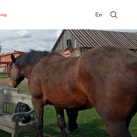
чь
En