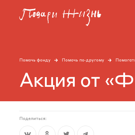
Помочь фонду
Помочь по‑другому
Помогать
Акция от «
Поделиться: