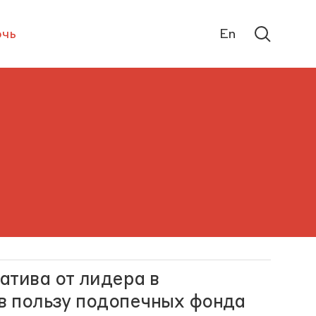
чь
En
атива от лидера в
 в пользу подопечных фонда