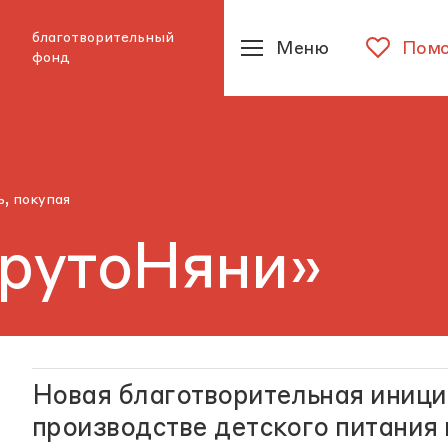
благотворительный
Меню
Помо
фонд
, покупая
ФрутоНяни»
Новая благотворительная иници
производстве детского питания