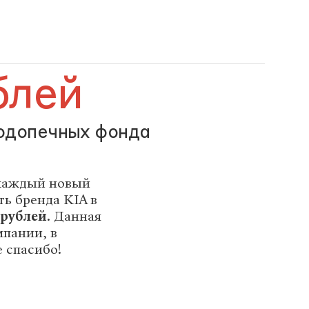
блей
подопечных фонда
а каждый новый
ь бренда KIA в
 рублей
. Данная
мпании, в
 спасибо!