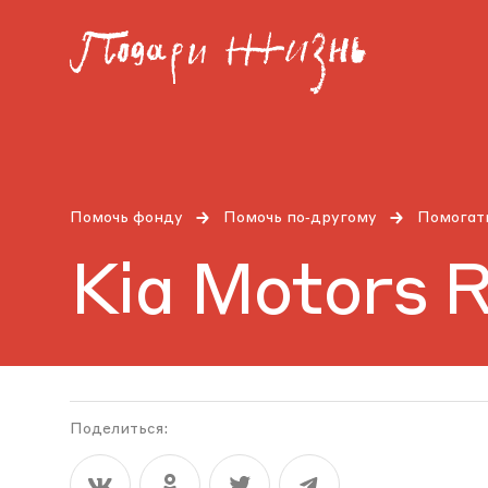
Помочь фонду
Помочь по‑другому
Помогать
Kia Motors R
Поделиться: