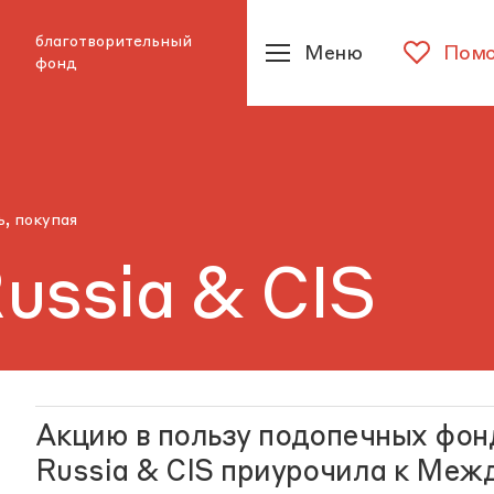
благотворительный
Меню
Помо
фонд
, покупая
ussia & CIS
Акцию в пользу подопечных фон
Russia & CIS приурочила к Ме