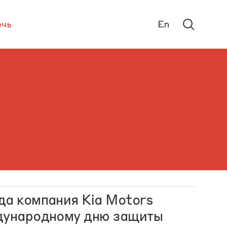
чь
En
да компания Kia Motors
ждународному дню защиты